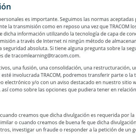
ión
ersonales es importante. Seguimos las normas aceptadas po
ante la transmisión como en reposo una vez que TRACOM los
 dicha información utilizando la tecnología de capa de cone
smisión a través de Internet ni ningún método de almacena
a seguridad absoluta. Si tiene alguna pregunta sobre la se
vés de tracomlearning@tracom.com.
ivos, una fusión, una consolidación, una restructuración, u
e esté involucrada TRACOM, podremos transferir parte o la t
eo electrónico y/o con un aviso destacado en nuestro sitio
, así como sobre las opciones que pudiera tener en relació
uando creamos que dicha divulgación es requerida por la l
l similar o cuando creamos de buena fe que dicha divulgació
tros, investigar un fraude o responder a la petición de un g