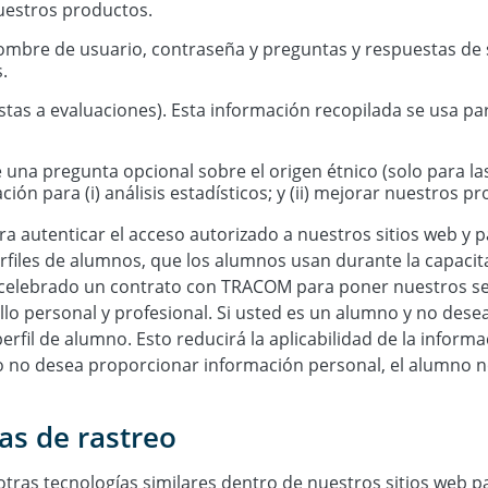
 nuestros productos.
nombre de usuario, contraseña y preguntas y respuestas de 
.
estas a evaluaciones). Esta información recopilada se usa par
 una pregunta opcional sobre el origen étnico (solo para l
ón para (i) análisis estadísticos; y (ii) mejorar nuestros p
 autenticar el acceso autorizado a nuestros sitios web y p
rfiles de alumnos, que los alumnos usan durante la capacita
celebrado un contrato con TRACOM para poner nuestros ser
llo personal y profesional. Si usted es un alumno y no des
rfil de alumno. Esto reducirá la aplicabilidad de la informa
 no desea proporcionar información personal, el alumno no 
as de rastreo
as tecnologías similares dentro de nuestros sitios web par