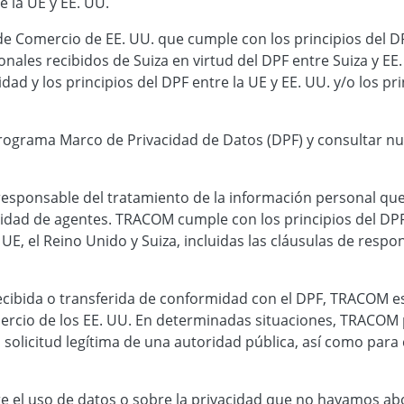
e la UE y EE. UU.
 Comercio de EE. UU. que cumple con los principios del DPF
nales recibidos de Suiza en virtud del DPF entre Suiza y EE. 
dad y los principios del DPF entre la UE y EE. UU. y/o los pri
grama Marco de Privacidad de Datos (DPF) y consultar nuest
sponsable del tratamiento de la información personal que 
idad de agentes. TRACOM cumple con los principios del DPF
E, el Reino Unido y Suiza, incluidas las cláusulas de respo
ecibida o transferida de conformidad con el DPF, TRACOM e
ercio de los EE. UU. En determinadas situaciones, TRACOM 
solicitud legítima de una autoridad pública, así como para
re el uso de datos o sobre la privacidad que no hayamos ab