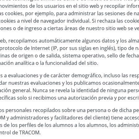
 movimientos de los usuarios en el sitio web y recopilar in
 cookies, por ejemplo, para administrar las sesiones de na
ookies a nivel de navegador individual. Si rechaza las cooki
ones o de ingreso a ciertas áreas de nuestro sitio web se ve
web, recopilamos automáticamente algunos datos y los alma
rotocolo de Internet (IP, por sus siglas en inglés), tipo de
áginas de origen o de salida, sistema operativo, sello de fech
ción analítica o la funcionalidad del sitio.
s a evaluaciones y de carácter demográfico, incluso las re
validar nuestras evaluaciones y los publicamos ocasionalmen
ación general. Nunca se revela la identidad de ninguna per
cíficas solo si recibimos una autorización previa y por escr
os personales recopilados sobre una persona o de dicha pe
M y administradores y facilitadores del cliente) tiene acces
de los perfiles de los alumnos a los alumnos, los administra
control de TRACOM.