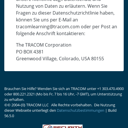
Nutzung von Daten zu erläutern. Wenn Sie
Fragen zu dieser Datenschutzrichtlinie haben,
können Sie uns per E-Mail an
tracomlearning@tracom.com oder per Post an
folgende Anschrift kontaktieren:
The TRACOM Corporation
PO BOX 4381
Greenwood Village, Colorado, USA 80155
Brauchen Sie Hilfe? Wenden Sie sich an TRACOM unter +1 303.470.4900
oder 800.221.2321 (Mo bis Fr, 7 bis 16 Uhr, -7 GMT), um Unterstützung
zu erhalten.
©
© 2004-{0} TRACOM LLC Alle Rechte vorbehalten.
Die Nutzung
dieser Webseite unterliegt den
Datenschutzbestimmungen
| Build
56.5.0